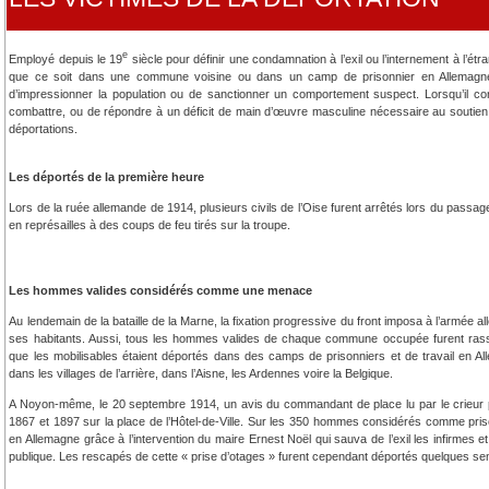
e
Employé depuis le 19
siècle pour définir une condamnation à l’exil ou l’internement à l’ét
que ce soit dans une commune voisine ou dans un camp de prisonnier en Allemagne.
d’impressionner la population ou de sanctionner un comportement suspect. Lorsqu’il c
combattre, ou de répondre à un déficit de main d’œuvre masculine nécessaire au soutien
déportations.
Les déportés de la première heure
Lors de la ruée allemande de 1914, plusieurs civils de l’Oise furent arrêtés lors du passage 
en représailles à des coups de feu tirés sur la troupe.
Les hommes valides considérés comme une menace
Au lendemain de la bataille de la Marne, la fixation progressive du front imposa à l’armée al
ses habitants. Aussi, tous les hommes valides de chaque commune occupée furent ras
que les mobilisables étaient déportés dans des camps de prisonniers et de travail en A
dans les villages de l’arrière, dans l’Aisne, les Ardennes voire la Belgique.
A Noyon-même, le 20 septembre 1914, un avis du commandant de place lu par le crieur
1867 et 1897 sur la place de l’Hôtel-de-Ville. Sur les 350 hommes considérés comme pri
en Allemagne grâce à l’intervention du maire Ernest Noël qui sauva de l’exil les infirmes et
publique. Les rescapés de cette « prise d’otages » furent cependant déportés quelques se