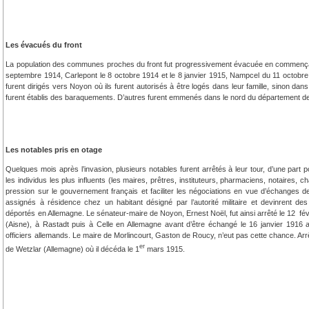
Les évacués du front
La population des communes proches du front fut progressivement évacuée en commençant pa
septembre 1914, Carlepont le 8 octobre 1914 et le 8 janvier 1915, Nampcel du 11 octobr
furent dirigés vers Noyon où ils furent autorisés à être logés dans leur famille, sinon 
furent établis des baraquements. D’autres furent emmenés dans le nord du département de 
Les notables pris en otage
Quelques mois après l’invasion, plusieurs notables furent arrêtés à leur tour, d’une part 
les individus les plus influents (les maires, prêtres, instituteurs, pharmaciens, notaires, 
pression sur le gouvernement français et faciliter les négociations en vue d’échanges de 
assignés à résidence chez un habitant désigné par l’autorité militaire et devinrent des
déportés en Allemagne. Le sénateur-maire de Noyon, Ernest Noël, fut ainsi arrêté le 12 fév
(Aisne), à Rastadt puis à Celle en Allemagne avant d’être échangé le 16 janvier 1916
officiers allemands. Le maire de Morlincourt, Gaston de Roucy, n’eut pas cette chance. Ar
er
de Wetzlar (Allemagne) où il décéda le 1
mars 1915.