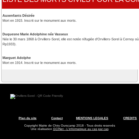
Auxenfants Désirée
Mort en 1915. Inscrit sur le monument aux morts.
Duquesne Marie Adolphine née Vasseux
Née le 30 mars 1868 à Orvillers-Sorel, elle est notée réfugiée d’Orvillers-Sorel à Cernoy o
Rp1933).
Marguet Adolphe
Mort en 1914. Inscrit sur le monument aux morts.
Plan du site
Contact
MENTIONS LEGALES
CREDITS
Copyright Mairie de Chiry Ourscamp 2018 - Tous droits reservés
Une réalisation
GCINet - L'informatique au cas par cas