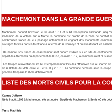
MACHEMONT DANS LA GRANDE GUE
Machemont connaît l'invasion le 30 août 1914 et subit l'occupation allemande jusqu
lendemain de la victoire sur la Marne, la commune est proche de la zone de combat dura
nombreuses traces de leur passage notamment en érigeant des monuments commémorati
ouvrages fortifiés dans la forêt face à la ferme de la Carmoye et en investissant les carriè
De nombreuses traces de casernement sont encore visibles sur ce site de cantonnement
départ des Allemands du département de l'Oise, en mars 1917, la commune n'est plus sous l
Les troupes réinvestissent les lieux temporairement lors des offensives sur la Picardie de m
de la Bataille du Matz entre le 9 et le 11 juin 1918. La commune demeure sous la coupe a
générale française la libère définitivement.
LISTE DES MORTS CIVILS POUR LA 
Camus Juliette
Né le 8 août 1896 à Machemont, elle est notée réfugiée de Machemont à Senlis où elle d
Testu Mathilde