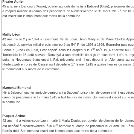
Frazier Adrien
45 ans, né à Dancourt (Aisne), ouvrier agricole domicilié à Baboeuf (Oise), prisonnier de gue
à l’hôpital militaire du camp des prisonniers de Niederzwehren le 31 mars 1915 à dix he
est inscrit sur le monument aux morts de la commune.
Mailly Léon
42 ans, né le 2 juin 1874 à Libermont, fils de Louis Henri Mailly et de Marie Clotilde Appo
e
dispensé du service militaire puis incorporé au 54
RI de 1895 à 1896. Bourrelier puis ouvri
er
Baboeuf (Oise) en 1898, il est appelé sous les drapeaux le 1
août 1914 et arrive au 13
Territoriale le 15 août suivant. Renvoyé à son domicile deux jours plus tard, il n’a pu rej
suite, le Noyonnais étant envahi. Fait prisonnier civil, il est déporté en Allemagne au 
Niederzwehren près de Cassel où il décède le 17 février 1915 à quatre heures du matin. S
le monument aux morts de la commune.
Maréchal Edmond
Né à Baboeuf, ouvrier agricole demeurant à Baboeuf, prisonnier de guerre civil, il est dé
camp de prisonniers le 17 mars 1915 à huit heures du matin. Son nom est inscrit sur le
la commune.
Plaquet Arthur
42 ans, né à Athies-sous-Laon, marié à Maria Doulet, cet ouvrier de chemin de fer deme
e
est décédé à Niederzwehren, à la 18
baraque du camp de prisonnier le 21 avril 1915 à tr
l’après-midi. Son nom est inscrit sur le monument aux morts de la commune.