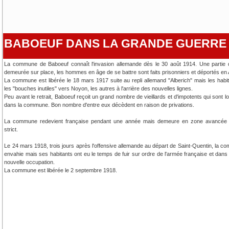
BABOEUF DANS LA GRANDE GUERRE
La commune de Baboeuf connaît l'invasion allemande dès le 30 août 1914. Une partie d
demeurée sur place, les hommes en âge de se battre sont faits prisonniers et déportés en
La commune est libérée le 18 mars 1917 suite au repli allemand "Alberich" mais les habit
les "bouches inutiles" vers Noyon, les autres à l'arrière des nouvelles lignes.
Peu avant le retrait, Baboeuf reçoit un grand nombre de vieillards et d'impotents qui sont
dans la commune. Bon nombre d'entre eux décèdent en raison de privations.
La commune redevient française pendant une année mais demeure en zone avancée so
strict.
Le 24 mars 1918, trois jours après l'offensive allemande au départ de Saint-Quentin, la 
envahie mais ses habitants ont eu le temps de fuir sur ordre de l'armée française et dans 
nouvelle occupation.
La commune est libérée le 2 septembre 1918.