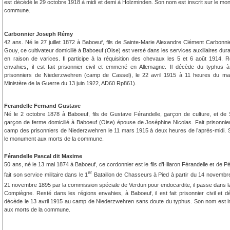
est décédé le 29 octobre 1918 à midi et demi à Holzminden. Son nom est inscrit sur le mo
commune.
Carbonnier Joseph Rémy
42 ans. Né le 27 juillet 1872 à Baboeuf, fils de Sainte-Marie Alexandre Clément Carbonni
Gouy, ce cultivateur domicilié à Baboeuf (Oise) est versé dans les services auxiliaires dura
en raison de varices. Il participe à la réquisition des chevaux les 5 et 6 août 1914. 
envahies, il est fait prisonnier civil et emmené en Allemagne. Il décède du typhus à
prisonniers de Niederzwehren (camp de Cassel), le 22 avril 1915 à 11 heures du ma
Ministère de la Guerre du 13 juin 1922, AD60 Rp861).
Ferandelle Fernand Gustave
Né le 2 octobre 1878 à Baboeuf, fils de Gustave Férandelle, garçon de culture, et de
garçon de ferme domicilié à Baboeuf (Oise) épouse de Joséphine Nicolas. Fait prisonnier 
camp des prisonniers de Niederzwehren le 11 mars 1915 à deux heures de l’après-midi. S
le monument aux morts de la commune.
Férandelle Pascal dit Maxime
50 ans, né le 13 mai 1874 à Baboeuf, ce cordonnier est le fils d’Hilaron Férandelle et de Pé
er
fait son service militaire dans le 1
Bataillon de Chasseurs à Pied à partir du 14 novembr
21 novembre 1895 par la commission spéciale de Verdun pour endocardite, il passe dans l
Compiègne. Resté dans les régions envahies, à Baboeuf, il est fait prisonnier civil et d
décède le 13 avril 1915 au camp de Niederzwehren sans doute du typhus. Son nom est i
aux morts de la commune.