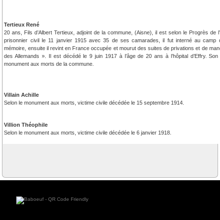
Tertieux René
20 ans, Fils d’Albert Tertieux, adjoint de la commune, (Aisne), il est selon le Progrès d
prisonnier civil le 11 janvier 1915 avec 35 de ses camarades, il fut interné au camp 
mémoire, ensuite il revint en France occupée et mourut des suites de privations et de man
des Allemands ». Il est décédé le 9 juin 1917 à l’âge de 20 ans à l’hôpital d’Effry. Son
monument aux morts de la commune.
Villain Achille
Selon le monument aux morts, victime civile décédée le 15 septembre 1914.
Villion Théophile
Selon le monument aux morts, victime civile décédée le 6 janvier 1918.