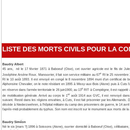
LISTE DES MORTS CIVILS POUR LA 
Baudry Albert
45 ans, né le 17 février 1871 à Baboeuf (Oise), cet ouvrier agricole est le fils de Ju
e
Joséphine Arsène Roux. Manouvrier, il fait son service militaire au 67
RI le 25 novembre 
RI le 10 août 1893. Il est envoyé en congé le 8 novembre 1894 muni d’un certificat de b
Alphonsine Chevalier, on le note résidant en 1895 à Missy-aux-Bois (Aisne) puis à Cuts l
e
en réserve dans l’armée territoriale le 26 juin1900, au 13
RIT à Compiègne, il est rappelé à 
er
de mobilisation générale. Arrivé au corps le 1
août 1914 aux GVC, il est renvoyé dans 
suivant. Resté dans les régions envahies, à Cuts, il est fait prisonnier par les Allemands. 
décède à Niederzwehren, à l’hôpital militaire du camp des prisonniers de guerre, le 14 avril
l’après-midi probablement du typhus. Son nom est inscrit sur le monument aux morts de l
Baudry Siméon
Né le six [mars ?] 1896 à Soissons (Aisne), ouvrier domicilié à Baboeuf (Oise), célibataire, in