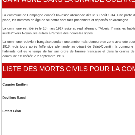
La commune de Campagne connaît l'invasion allemande dès le 30 août 1914. Une partie d
place, les hommes en âge de se battre sont faits prisonniers et déportés en Allemagne.
La commune est libérée le 18 mars 1917 suite au repli allemand "Alberich" mais les habit
inutiles" vers Noyon, les autres à l'arrière des nouvelles lignes.
La commune redevient française pendant une année mais demeure en zone avancée sous con
1918, trois jours après l'offensive allemande au départ de Saint-Quentin, la commun
habitants ont eu le temps de fuir sur ordre de l'armée française et dans la crainte de
commune est libérée le 2 septembre 1918.
LISTE DES MORTS CIVILS POUR LA 
Cugnier Emilien
Devillers Raoul
Lefort Léon