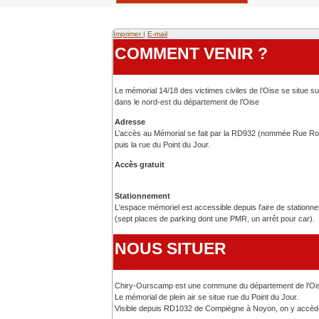
Imprimer
|
E-mail
COMMENT VENIR ?
Le mémorial 14/18 des victimes civiles de l’Oise se situe
dans le nord-est du département de l’Oise
Adresse
L’accès au Mémorial se fait par la RD932 (nommée Rue Ro
puis la rue du Point du Jour.
Accès gratuit
Stationnement
L'espace mémoriel est accessible depuis l'aire de stationn
(sept places de parking dont une PMR, un arrêt pour car).
NOUS SITUER
Chiry-Ourscamp est une commune du département de l'Ois
Le mémorial de plein air se situe rue du Point du Jour.
Visible depuis RD1032 de Compiègne à Noyon, on y accède p