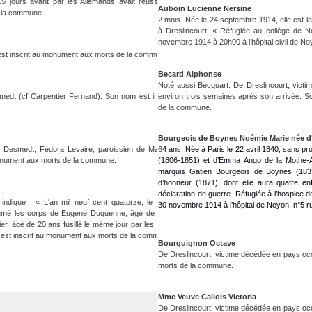
 jours avant par les Allemands avait réussi à leur
Auboin Lucienne Nersine
e la commune.
2 mois. Née le 24 septembre 1914, elle est la 
à Dreslincourt. « Réfugiée au collège de N
novembre 1914 à 20h00 à l’hôpital civil de No
st inscrit au monument aux morts de la commune.
Becard Alphonse
Noté aussi Becquart. De Dreslincourt, vict
edt (cf Carpentier Fernand). Son nom est inscrit au
environ trois semaines après son arrivée. S
de la commune.
Bourgeois de Boynes Noémie Marie née d’
 Desmedt, Fédora Levaire, paroissien de Mareuil-la-
6
4 ans. Née à Paris le 22 avril 1840, sans pro
 monument aux morts de la commune.
(1806-1851) et d’Emma Ango de la Mothe-A
marquis Gatien Bourgeois de Boynes (1833
d’honneur (1871), dont elle aura quatre enf
déclaration de guerre. Réfugiée à l’hospice 
dique : « L'an mil neuf cent quatorze, le dix-neuf
30 novembre 1914 à l’hôpital de Noyon, n°5 ru
nhumé les corps de Eugène Duquenne, âgé de 46 ans,
ier, âgé de 20 ans fusillé le même jour par les boches,
m est inscrit au monument aux morts de la commune.
Bourguignon Octave
De Dreslincourt, victime décédée en pays oc
morts de la commune.
Mme Veuve Callois Victoria
De Dreslincourt, victime décédée en pays oc