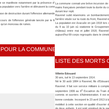
 se manifeste notamment par la présence d'un terrain d'aviation. Lors de la
La commune connait une brève incursion de 
la population vers l'arrière et détruisent la commune.
mains françaises pendant toute la durée du c
durant leur repli.
ase de destruction durant l'offensive allemande de mars 1918
Ravenel subit néanmoins un bombardement
l'arrière située sur la route du front, Ravenel 
u cours de l’offensive générale lancée par le Maréchal Foch le 10 août 1918.
La population est évacuée en juin 1918 lors 
us qu’un monceau de ruines.
du 9 au 10 juin où stationne le Groupement
château) entre mai et juillet 1918, Ravenel
aujourd'hui 69 corps regroupés dans le cimetiè
Dévast
S POUR LA COMMUNE DE LIBERMONT
LISTE DES MORTS 
Villette Edouard
30 ans, tué le 13 septembre 1914.
Né le 30 août 1884 à Ravenel, fils d’Edouard 
Ravenel. Il fait son service militaire à com
e
septembre 1906 au 6
Escadron du Train des
commis et ouvriers d’Administration. Il est 
bonne conduite. Incorporé le 23 avril 1913 à l
mobilisé à cette section en qualité d’ouvrier 
de deux enfants, il est noté employé de la gar