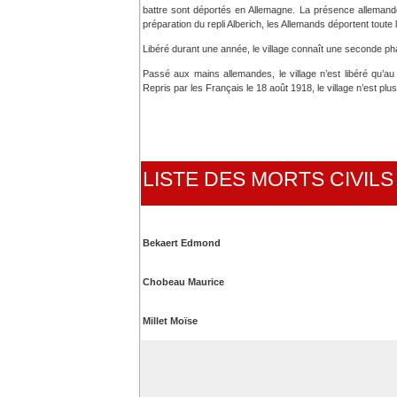
battre sont déportés en Allemagne. La présence allemande
préparation du repli Alberich, les Allemands déportent toute 
Libéré durant une année, le village connaît une seconde ph
Passé aux mains allemandes, le village n’est libéré qu’a
Repris par les Français le 18 août 1918, le village n’est pl
LISTE DES MORTS CIVIL
Bekaert Edmond
Chobeau Maurice
Millet Moïse