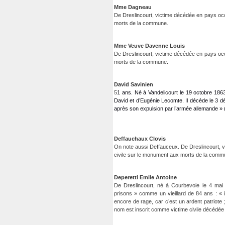
Mme Dagneau
De Dreslincourt, victime décédée en pays oc
morts de la commune.
Mme Veuve Davenne Louis
De Dreslincourt, victime décédée en pays oc
morts de la commune.
David Savinien
5
1 ans. Né à Vandelicourt le 19 octobre 1863, 
David et d’Eugénie Lecomte. Il décède le 3 déc
après son expulsion par l’armée allemande » (
Deffauchaux Clovis
On note aussi Deffauceux. De Dreslincourt, 
civile sur le monument aux morts de la comm
Deperetti Emile Antoine
De Dreslincourt, né à Courbevoie le 4 ma
prisons » comme un vieillard de 84 ans : « il 
encore de rage, car c’est un ardent patriote 
nom est inscrit comme victime civile décéd