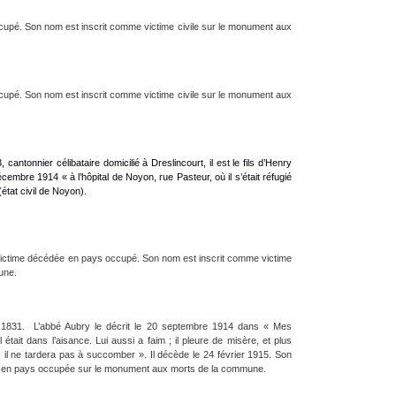
cupé. Son nom est inscrit comme victime civile sur le monument aux
cupé. Son nom est inscrit comme victime civile sur le monument aux
cantonnier célibataire domicilié à Dreslincourt, il est le fils d’Henry
embre 1914 « à l’hôpital de Noyon, rue Pasteur, où il s’était réfugié
état civil de Noyon).
victime décédée en pays occupé. Son nom est inscrit comme victime
une.
i 1831. L’abbé Aubry le décrit le 20 septembre 1914 dans « Mes
était dans l’aisance. Lui aussi a faim ; il pleure de misère, et plus
; il ne tardera pas à succomber ». Il décède le 24 février 1915. Son
ée en pays occupée sur le monument aux morts de la commune.