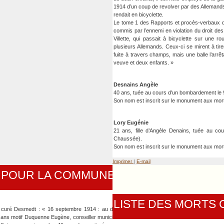
1914 d’un coup de revolver par des Allemands
rendait en bicyclette.
Le tome 1 des Rapports et procès-verbaux d’
commis par l’ennemi en violation du droit d
Villette, qui passait à bicyclette sur une r
plusieurs Allemands. Ceux-ci se mirent à tirer
fuite à travers champs, mais une balle l’arr
veuve et deux enfants. »
Desnains Angèle
40 ans, tuée au cours d'un bombardement le
Son nom est inscrit sur le monument aux mor
Lory Eugénie
21 ans, fille d’Angèle Denains, tuée au c
Chaussée).
Son nom est inscrit sur le monument aux mor
Imprimer
|
E-mail
S POUR LA COMMUNE DE MAREUIL-LA-M
LISTE DES MORTS
u curé Desmedt : « 16 septembre 1914 : au début de
t sans motif Duquenne Eugène, conseiller municipal et le