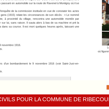
 passant en automobile sur la route de Ravenel à Montigny où il se
enquête de la commission instituée en vue de constater les actes
es gens (1915) relate les circonstances de son décès : « Le nommé
oute, à proximité du village, rencontra une automobile montée par
 sur lui, sans raison. Il sauta alors à bas de sa machine et prit la
êta dans sa course. Il est mort quelques heures après, laissant une
 9 novembre 1916.
L
ts.
où figure
ours d'un bombardement le 9 novembre 1916 (voir Saint-Just-en-
ts.
OTTE
 CIVILS POUR LA COMMUNE DE RIBECO