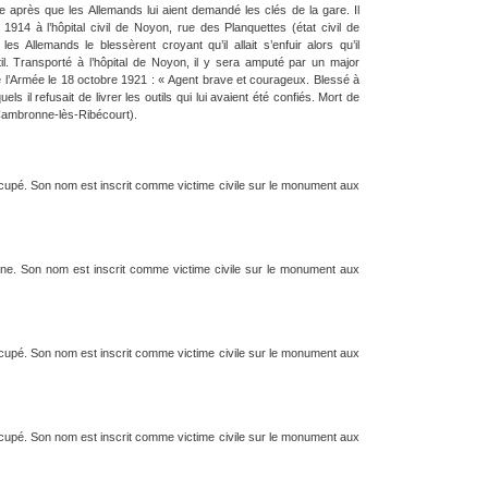
que après que les Allemands lui aient demandé les clés de la gare. Il
14 à l’hôpital civil de Noyon, rue des Planquettes (état civil de
 Allemands le blessèrent croyant qu’il allait s’enfuir alors qu’il
l. Transporté à l’hôpital de Noyon, il y sera amputé par un major
de l’Armée le 18 octobre 1921 : « Agent brave et courageux. Blessé à
 il refusait de livrer les outils qui lui avaient été confiés. Mort de
Cambronne-lès-Ribécourt).
cupé. Son nom est inscrit comme victime civile sur le monument aux
gne. Son nom est inscrit comme victime civile sur le monument aux
cupé. Son nom est inscrit comme victime civile sur le monument aux
cupé. Son nom est inscrit comme victime civile sur le monument aux