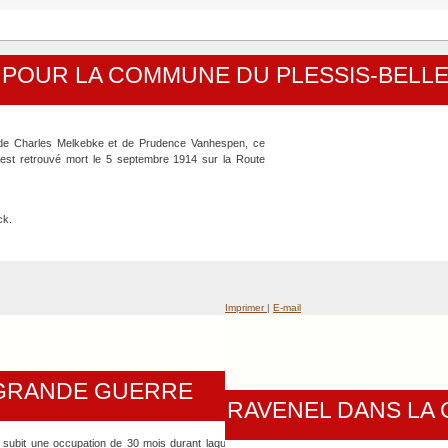
S POUR LA COMMUNE DU PLESSIS-BELLE
ils de Charles Melkebke et de Prudence Vanhespen, ce
 est retrouvé mort le 5 septembre 1914 sur la Route
ck.
Imprimer
|
E-mail
 GRANDE GUERRE
RAVENEL DANS LA
et subit une occupation de 30 mois durant laquelle les hommes en âge de se