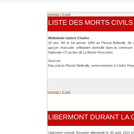
Imprimer
|
E-mail
LISTE DES MORTS CIVIL
Melkebeke Isidore Charles
20 ans. Né le 1er janvier 1894 au Plessis-Belleville, f
garçon charcutier célibataire domicilié dans la commune
Nationale n°2 au lieu-dit La Bonne Rencontre.
Sources:
Etat civil du Plessis-Belleville, remerciements à Cédric Hoo
Imprimer
|
E-mail
LIBERMONT DURANT LA
Libermont connaît l'invasion allemande le 30 août 1914 