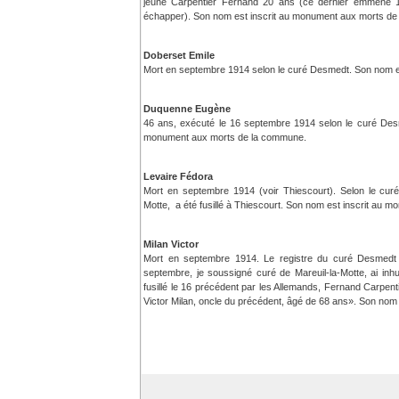
jeune Carpentier Fernand 20 ans (ce dernier emmené 15
échapper). Son nom est inscrit au monument aux morts d
Doberset Emile
Mort en septembre 1914 selon le curé Desmedt. Son nom e
Duquenne Eugène
46 ans, exécuté le 16 septembre 1914 selon le curé Desm
monument aux morts de la commune.
Levaire Fédora
Mort en septembre 1914 (voir Thiescourt). Selon le curé
Motte, a été fusillé à Thiescourt. Son nom est inscrit au
Milan Victor
Mort en septembre 1914. Le registre du curé Desmedt in
septembre, je soussigné curé de Mareuil-la-Motte, ai i
fusillé le 16 précédent par les Allemands, Fernand Carpent
Victor Milan, oncle du précédent, âgé de 68 ans». Son no