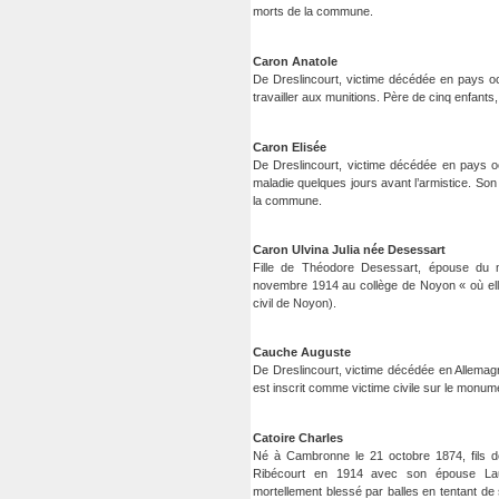
morts de la commune.
Caron Anatole
De Dreslincourt, victime décédée en pays occ
travailler aux munitions. Père de cinq enfants, 
Caron Elisée
De Dreslincourt, victime décédée en pays o
maladie quelques jours avant l’armistice. So
la commune.
Caron Ulvina Julia née Desessart
Fille de Théodore Desessart, épouse du m
novembre 1914 au collège de Noyon « où elle 
civil de Noyon).
Cauche Auguste
De Dreslincourt, victime décédée en Allemagn
est inscrit comme victime civile sur le monu
Catoire Charles
Né à Cambronne le 21 octobre 1874, fils de 
Ribécourt en 1914 avec son épouse Laure
mortellement blessé par balles en tentant de 