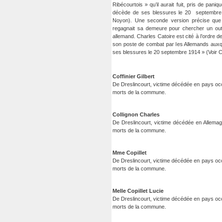
Ribécourtois » qu’il aurait fuit, pris de pani
décède de ses blessures le 20 septembre 19
Noyon). Une seconde version précise que les
regagnait sa demeure pour chercher un outi
allemand. Charles Catoire est cité à l’ordre 
son poste de combat par les Allemands auxquels
ses blessures le 20 septembre 1914 » (Voir 
Coffinier Gilbert
De Dreslincourt, victime décédée en pays oc
morts de la commune.
Collignon Charles
De Dreslincourt, victime décédée en Allema
morts de la commune.
Mme Copillet
De Dreslincourt, victime décédée en pays oc
morts de la commune.
Melle Copillet Lucie
De Dreslincourt, victime décédée en pays oc
morts de la commune.