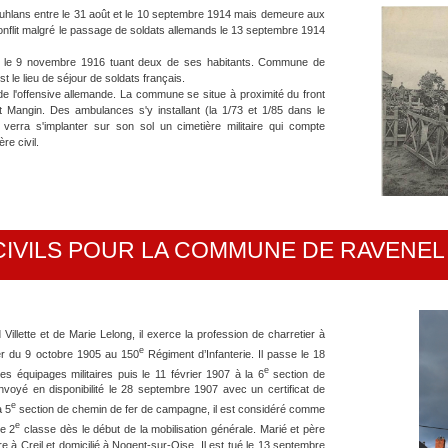
uhlans entre le 31 août et le 10 septembre 1914 mais demeure aux
onflit malgré le passage de soldats allemands le 13 septembre 1914
 le 9 novembre 1916 tuant deux de ses habitants. Commune de
est le lieu de séjour de soldats français.
de l'offensive allemande. La commune se situe à proximité du front
 Mangin. Des ambulances s'y installant (la 1/73 et 1/85 dans le
 verra s'implanter sur son sol un cimetière militaire qui compte
re civil.
ations alllemandes à Libermont en 1917.
CIVILS POUR LA COMMUNE DE RAVENEL
Villette et de Marie Lelong, il exerce la profession de charretier à
e
pter du 9 octobre 1905 au 150
Régiment d’Infanterie. Il passe le 18
e
 équipages militaires puis le 11 février 1907 à la 6
section de
envoyé en disponibilité le 28 septembre 1907 avec un certificat de
e
a 5
section de chemin de fer de campagne, il est considéré comme
e
de 2
classe dès le début de la mobilisation générale. Marié et père
e à Creil et domicilié à Nogent-sur-Oise. Il est tué le 13 septembre