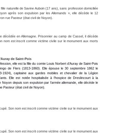
fille naturelle de Savine Auboin (17 ans), sans profession domiciliée
oyon après son expulsion par les Allemands », elle décède le 12
yon rue Pasteur (état civil de Noyon).
ime décédée en Allemagne. Prisonnier au camp de Cassel, il décède
on nom est inscrit comme victime civile sur le monument aux morts
Auray de Saint-Pois
fession, elle est la fille du comte Louis Norbert d’Auray de Saint-Pois
ngo de Flers (1813-1860). Elle épouse le 30 septembre 1862 le
-1924), capitaine aux gardes mobiles et chevalier de la Légion
ants. Elle est notée hospitalisée à l’hospice de Dreslincourt à la
de Noyon depuis son expulsion par l’armée allemande, elle décède le
e Pasteur (état civil de Noyon).
cupé. Son nom est inscrit comme victime civile sur le monument aux
cupé. Son nom est inscrit comme victime civile sur le monument aux