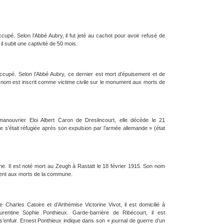
upé. Selon l’Abbé Aubry, il fut jeté au cachot pour avoir refusé de
il subit une captivité de 50 mois.
ccupé. Selon l’Abbé Aubry, ce dernier est mort d’épuisement et de
n nom est inscrit comme victime civile sur le monument aux morts de
anouvrier Eloi Albert Caron de Dreslincourt, elle décède le 21
s’était réfugiée après son expulsion par l’armée allemande » (état
e. Il est noté mort au Zeugh à Rastatt le 18 février 1915. Son nom
ment aux morts de la commune.
Charles Catoire et d’Arthémise Victorine Vivot, il est domicilié à
ntine Sophie Ponthieux. Garde-barrière de Ribécourt, il est
s’enfuir. Ernest Ponthieux indique dans son « journal de guerre d’un