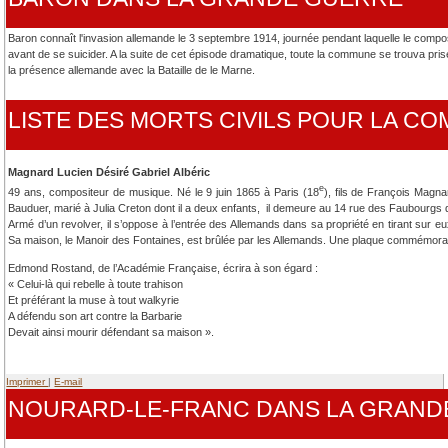
Baron connaît l'invasion allemande le 3 septembre 1914, journée pendant laquelle le compo
avant de se suicider. A la suite de cet épisode dramatique, toute la commune se trouva prise
la présence allemande avec la Bataille de le Marne.
LISTE DES MORTS CIVILS POUR LA C
Magnard Lucien Désiré Gabriel Albéric
e
49 ans, compositeur de musique. Né le 9 juin 1865 à Paris (18
), fils de François Mag
Bauduer, marié à Julia Creton dont il a deux enfants, il demeure au 14 rue des Faubourg
Armé d’un revolver, il s’oppose à l’entrée des Allemands dans sa propriété en tirant sur 
Sa maison, le Manoir des Fontaines, est brûlée par les Allemands. Une plaque commémora
Edmond Rostand, de l’Académie Française, écrira à son égard :
« Celui-là qui rebelle à toute trahison
Et préférant la muse à tout walkyrie
A défendu son art contre la Barbarie
Devait ainsi mourir défendant sa maison ».
Imprimer
|
E-mail
NOURARD-LE-FRANC DANS LA GRAND