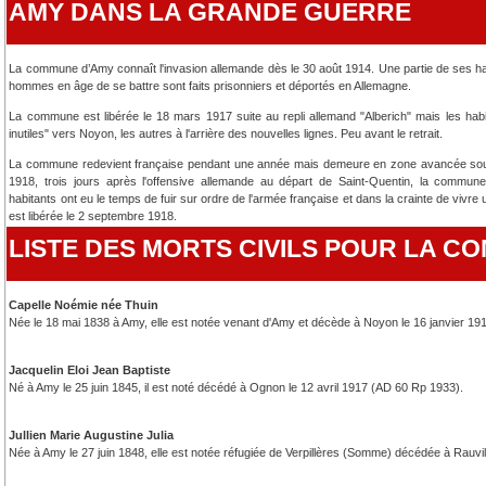
AMY DANS LA GRANDE GUERRE
La commune d’Amy connaît l'invasion allemande dès le 30 août 1914. Une partie de ses ha
hommes en âge de se battre sont faits prisonniers et déportés en Allemagne.
La commune est libérée le 18 mars 1917 suite au repli allemand "Alberich" mais les hab
inutiles" vers Noyon, les autres à l'arrière des nouvelles lignes. Peu avant le retrait.
La commune redevient française pendant une année mais demeure en zone avancée sous c
1918, trois jours après l'offensive allemande au départ de Saint-Quentin, la comm
habitants ont eu le temps de fuir sur ordre de l'armée française et dans la crainte de viv
est libérée le 2 septembre 1918.
LISTE DES MORTS CIVILS POUR LA C
Capelle Noémie née Thuin
Née le 18 mai 1838 à Amy, elle est notée venant d'Amy et décède à Noyon le 16 janvier 1
Jacquelin Eloi Jean Baptiste
Né à Amy le 25 juin 1845, il est noté décédé à Ognon le 12 avril 1917 (AD 60 Rp 1933).
Jullien Marie Augustine Julia
Née à Amy le 27 juin 1848, elle est notée réfugiée de Verpillères (Somme) décédée à Rauvi