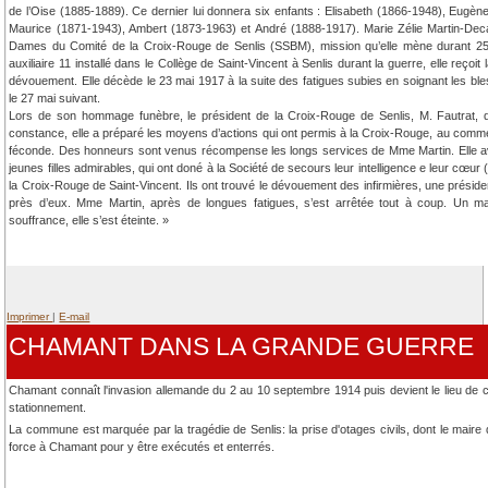
de l’Oise (1885-1889). Ce dernier lui donnera six enfants : Elisabeth (1866-1948), Eug
Maurice (1871-1943), Ambert (1873-1963) et André (1888-1917). Marie Zélie Martin-Dec
Dames du Comité de la Croix-Rouge de Senlis (SSBM), mission qu’elle mène durant 25 an
auxiliaire 11 installé dans le Collège de Saint-Vincent à Senlis durant la guerre, elle reçoi
dévouement. Elle décède le 23 mai 1917 à la suite des fatigues subies en soignant les ble
le 27 mai suivant.
Lors de son hommage funèbre, le président de la Croix-Rouge de Senlis, M. Fautrat, 
constance, elle a préparé les moyens d’actions qui ont permis à la Croix-Rouge, au comme
féconde. Des honneurs sont venus récompense les longs services de Mme Martin. Elle av
jeunes filles admirables, qui ont doné à la Société de secours leur intelligence e leur cœ
la Croix-Rouge de Saint-Vincent. Ils ont trouvé le dévouement des infirmières, une présiden
près d’eux. Mme Martin, après de longues fatigues, s’est arrêtée tout à coup. Un m
souffrance, elle s’est éteinte. »
Imprimer
|
E-mail
CHAMANT DANS LA GRANDE GUERRE
Chamant connaît l'invasion allemande du 2 au 10 septembre 1914 puis devient le lieu de
stationnement.
La commune est marquée par la tragédie de Senlis: la prise d'otages civils, dont le mai
force à Chamant pour y être exécutés et enterrés.