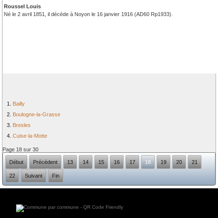
Roussel Louis
Né le 2 avril 1851, il décède à Noyon le 16 janvier 1916 (AD60 Rp1933).
Bailly
Boulogne-la-Grasse
Bresles
Cuise-la-Motte
Page 18 sur 30
Début
Précédent
13
14
15
16
17
18
19
20
21
22
Suivant
Fin