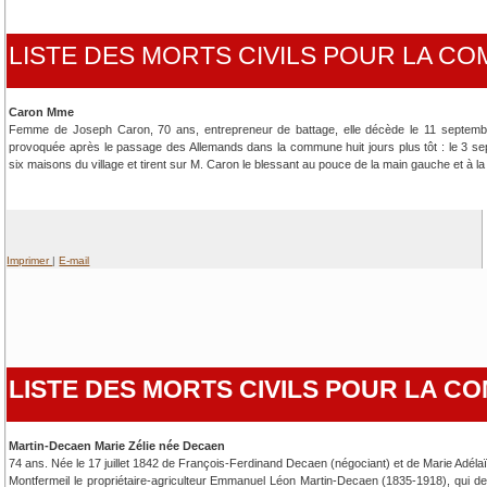
LISTE DES MORTS CIVILS POUR LA 
Caron Mme
Femme de Joseph Caron, 70 ans, entrepreneur de battage, elle décède le 11 septembr
provoquée après le passage des Allemands dans la commune huit jours plus tôt : le 3 se
six maisons du village et tirent sur M. Caron le blessant au pouce de la main gauche et à l
Imprimer
|
E-mail
LISTE DES MORTS CIVILS POUR LA 
Martin-Decaen Marie Zélie née Decaen
74 ans. Née le 17 juillet 1842 de François-Ferdinand Decaen (négociant) et de Marie Adéla
Montfermeil le propriétaire-agriculteur Emmanuel Léon Martin-Decaen (1835-1918), qui de